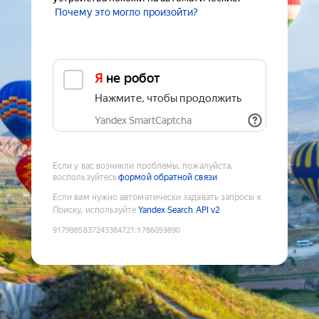
Почему это могло произойти?
Я не робот
Нажмите, чтобы продолжить
Yandex SmartCaptcha
Если у вас возникли проблемы, пожалуйста,
воспользуйтесь
формой обратной связи
Если вам нужно автоматически задавать запросы к
Поиску, используйте
Yandex Search API v2
9179985837243384721
:
1786059890