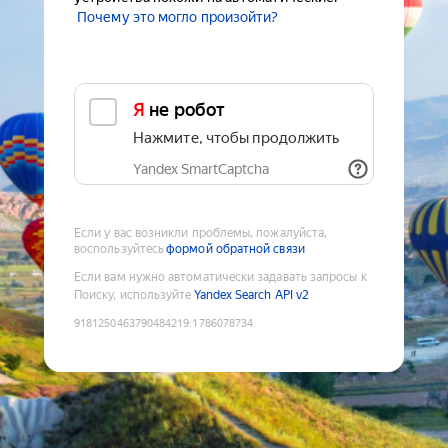
Почему это могло произойти?
Я не робот
Нажмите, чтобы продолжить
Yandex SmartCaptcha
Если у вас возникли проблемы, пожалуйста,
воспользуйтесь
формой обратной связи
Если вам нужно автоматически задавать запросы к
Поиску, используйте
Yandex Search API v2
9181250463790484219
:
1786078734