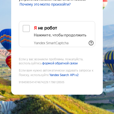
Почему это могло произойти?
Я не робот
Нажмите, чтобы продолжить
Yandex SmartCaptcha
Если у вас возникли проблемы, пожалуйста,
воспользуйтесь
формой обратной связи
Если вам нужно автоматически задавать запросы к
Поиску, используйте
Yandex Search API v2
9184590541474674229
:
1786128505