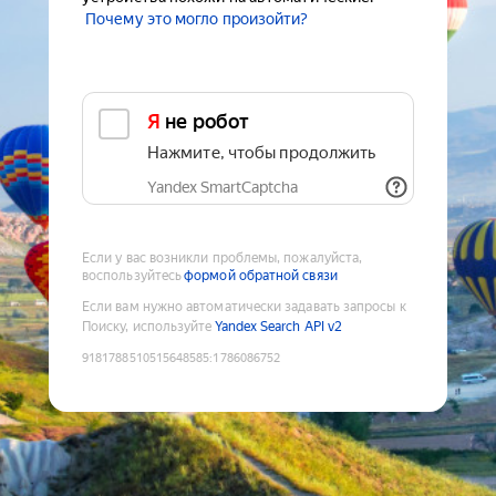
Почему это могло произойти?
Я не робот
Нажмите, чтобы продолжить
Yandex SmartCaptcha
Если у вас возникли проблемы, пожалуйста,
воспользуйтесь
формой обратной связи
Если вам нужно автоматически задавать запросы к
Поиску, используйте
Yandex Search API v2
9181788510515648585
:
1786086752