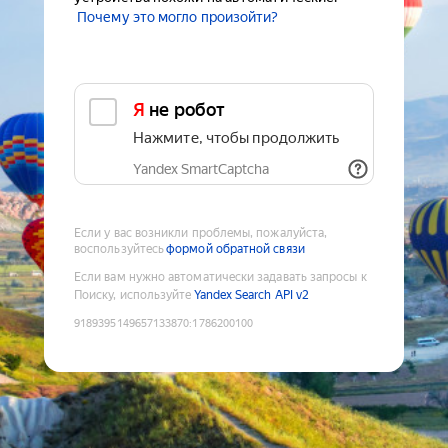
Почему это могло произойти?
Я не робот
Нажмите, чтобы продолжить
Yandex SmartCaptcha
Если у вас возникли проблемы, пожалуйста,
воспользуйтесь
формой обратной связи
Если вам нужно автоматически задавать запросы к
Поиску, используйте
Yandex Search API v2
9189395149657133870
:
1786200100