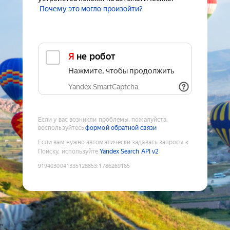
Почему это могло произойти?
Я не робот
Нажмите, чтобы продолжить
Yandex SmartCaptcha
Если у вас возникли проблемы, пожалуйста,
воспользуйтесь
формой обратной связи
Если вам нужно автоматически задавать запросы к
Поиску, используйте
Yandex Search API v2
9194030041335128853
:
1786269165