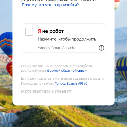
Почему это могло произойти?
Я не робот
Нажмите, чтобы продолжить
Yandex SmartCaptcha
Если у вас возникли проблемы, пожалуйста,
воспользуйтесь
формой обратной связи
Если вам нужно автоматически задавать запросы к
Поиску, используйте
Yandex Search API v2
9187051553977850916
:
1786165177