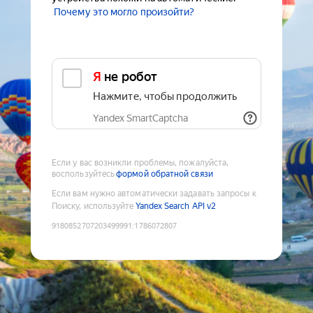
Почему это могло произойти?
Я не робот
Нажмите, чтобы продолжить
Yandex SmartCaptcha
Если у вас возникли проблемы, пожалуйста,
воспользуйтесь
формой обратной связи
Если вам нужно автоматически задавать запросы к
Поиску, используйте
Yandex Search API v2
9180852707203499991
:
1786072807