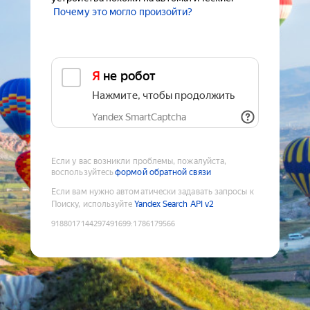
Почему это могло произойти?
Я не робот
Нажмите, чтобы продолжить
Yandex SmartCaptcha
Если у вас возникли проблемы, пожалуйста,
воспользуйтесь
формой обратной связи
Если вам нужно автоматически задавать запросы к
Поиску, используйте
Yandex Search API v2
9188017144297491699
:
1786179566